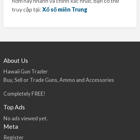
hôm nay nhanh và chính xác nhất, bạn có thể
truy cập tại:
Xổ số miền Trung
About Us
Hawaii Gun Trader
Buy, Sell or Trade Guns, Ammo and Accessories
Completely FREE!
Top Ads
No ads viewed yet.
Meta
Register