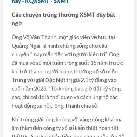
nay - KQXSMT - SXMT
Câu chuyện trúng thưởng XSMT đầy bất
ngờ
Ông Võ Văn Thành, một giáo viên về hưu tại
Quảng Ngãi, là minh chứng sống cho câu
chuyện "may mắn đến với người kiên trì". Ông
đã mua vé số mỗi tuần trong suốt 15 năm trước
khi trở thành người trúng thưởng xổ số miền
Trung với giải Đặc biệt trị giá 2,1 tỷ đồng vào
cuối năm 2023. "Tôi không bao giờ đặt kỳ vọng
cao, chỉ coi đó là thói quen và cách ủng hộ các
hoạt động xã hội," ông Thành chia sẻ.
Khi trúng giải, ông không vội vàng công khai mà
âm thầm đến công ty xổ số kiến thiết hoàn tất
thủ tục. Sau khi nhận tiền, ông dành phần lớn để